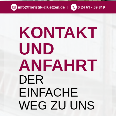
info@floristik-cruetzen.de
|
0 24 61 - 59 819
KONTAKT
UND
ANFAHRT
DER
EINFACHE
WEG ZU UNS